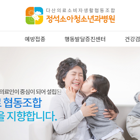
예방접종
행동발달증진센터
건강